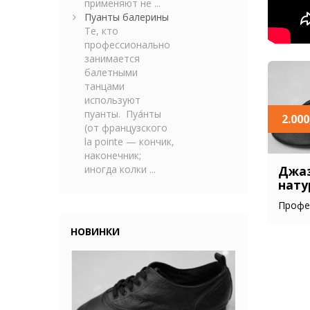
применяют не ...
Пуанты балерины
Те, кто
профессионально
занимается
балетными
танцами
используют
пуанты. Пуа́нты
2.000
(от французского
la pointe — кончик,
наконечник;
иногда колки ...
Джаз
нату
Профес
НОВИНКИ