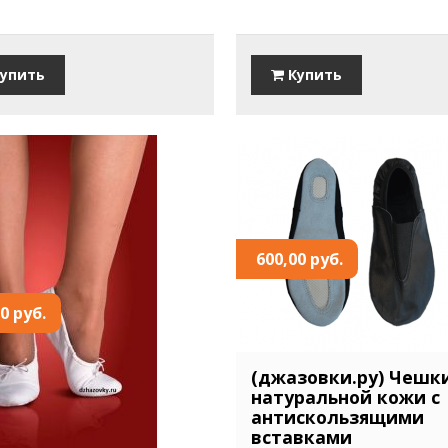
упить
Купить
600,00 руб.
0 руб.
(джазовки.ру) Чешк
натуральной кожи с
антискользящими
вставками