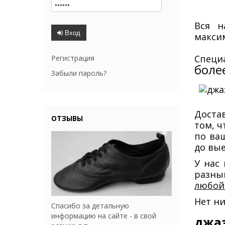
Вся н
Вход
макси
Специ
Регистрация
боле
Забыли пароль?
Достав
ОТЗЫВЫ
том, ч
по ва
до вые
У нас
разны
любой
Нет ни
Спасибо за детальную
информацию на сайте - в свой
джаз