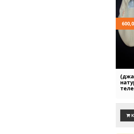
600,0
(джа
нату
теле
К