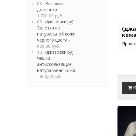
08.
Высокие
джазовки
-
1.700,00 руб.
09.
(джазовки.ру)
Балетки из
(джа
натуральной кожи
кож
чёрного цвета
-
Произв
600,00 руб.
10.
(джазовки.ру)
Чешки
антискользящие
натуральная кожа
- 800,00 руб.
К