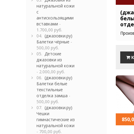
натуральной кожи
(джа
с
белы
антискользящими
отде
вставками
-
1.700,00 руб.
Произв
04.
(джазовки.ру)
Балетки чёрные
-
500,00 руб.
05.
Детские
К
джазовки из
натуральной кожи
- 2.000,00 руб.
06.
(джазовки.ру)
Балетки белые
текстильные
отделка замша
-
500,00 руб.
07.
(джазовки.ру)
Чешки
850,0
гимнастические из
натуральной кожи
- 700,00 руб.