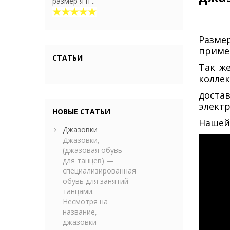
размер я п ..
Разме
приме
СТАТЬИ
Так ж
коллек
доста
элект
НОВЫЕ СТАТЬИ
Нашей 
Джазовки
Джазовки,
(джазовая обувь
для танцев) —
специализированная
обувь для занятий
танцами.
Несмотря на
название,
джазовки