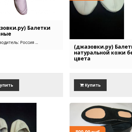
зовки.ру) Балетки
аные
одитель: Россия ...
(джазовки.ру) Балет
натуральной кожи б
цвета
упить
Купить
800,00 руб.