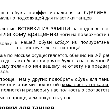
сделана
аша обувь проффессиональная и
мально подходящей для пластики танцев
.
вставки из замши
альные
на подошве нос
е лёгкому вращению
ноги на поверхности 
В нашей обуви
каблук
из полиуретана
способствует лёгкости танца!
ка по Москве осуществляется, обычно на 2-й р
то доставка безоговорочно будет в назначенны
шему желанию или вашему не ответу на предвар
зда.
 проще, чем у других подобрать обувь для тан
ми описаниями, полнотой (
кожа очень тонкая и
 полноте
) и размеры у нас полностью соответс
чего проще, чем покупать у нас
овки для танцев