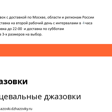
азовки
цевальные джазовки
hazovki.dzhazovky.ru