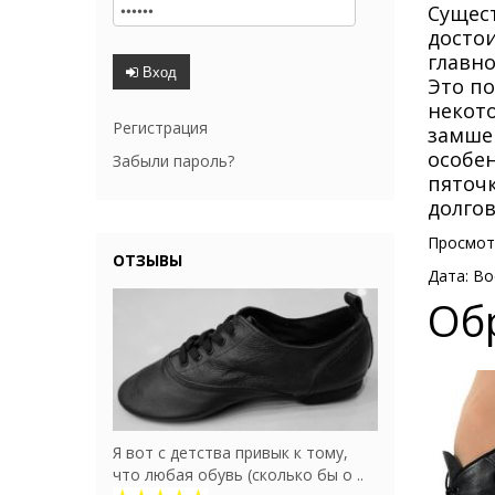
Сущест
достои
главно
Вход
Это п
некот
Регистрация
замше
особе
Забыли пароль?
пяточк
долго
Просмот
ОТЗЫВЫ
Дата: Во
Об
Я вот с детства привык к тому,
что любая обувь (сколько бы о ..