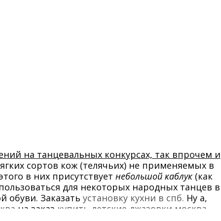
ений на танцевальных конкурсах, так впрочем и
мягких сортов кож (телячьих) не применяемых в
этого в них присутствует
небольшой каблук
(как
спользоваться для некоторых народных танцев в
й обуви. Заказать
установку кухни в спб.
Ну а,
ква
на заказ
купить детские джазовки москва