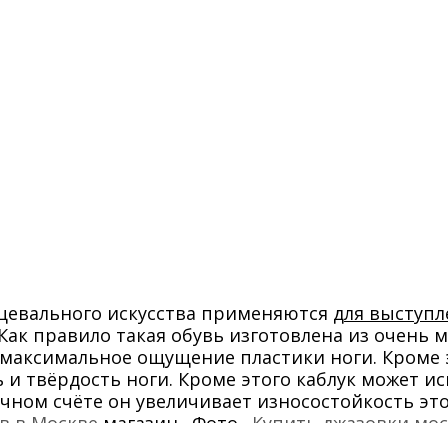
цевального искусства применяются
для выступл
Как правило такая обувь изготовлена из очень 
 максимальное ощущение пластики ноги. Кроме 
и твёрдость ноги. Кроме этого каблук может и
ечном счёте он увеличивает износостойкость это
в в Москве
магазин. Фото.
Купить джазовки мос