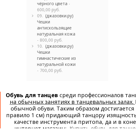
чёрного цвета
-
600,00 руб.
09.
(джазовки.ру)
Чешки
антискользящие
натуральная кожа
- 800,00 руб.
10.
(джазовки.ру)
Чешки
гимнастические из
натуральной кожи
- 700,00 руб.
Обувь для танцев
среди профессионалов тан
на обычных занятиях в танцевальных залах.
обычной обуви. Таким образом достигается
правило 1 см) придающий танцору изящность 
качестве инструмента притопа, да и в кон
интернет магазин:
Купить обувь для танце