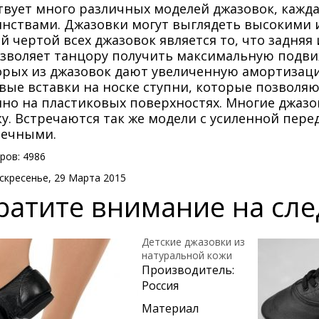
вует много различных моделей джазовок, кажда
нствами. Джазовки могут выглядеть высокими и
й чертой всех джазовок является то, что задняя
озволяет танцору получить максимальную подв
орых из джазовок дают увеличенную амортизац
вые вставки на носке ступни, которые позволяю
нно на
пластиковых
поверхностях. Многие джаз
у. Встречаются так же модели с усиленной перед
вечными.
ров: 4986
скресенье, 29 Марта 2015
ратите внимание на сл
Детские джазовки из
натуральной кожи
Производитель:
Россия
Материал