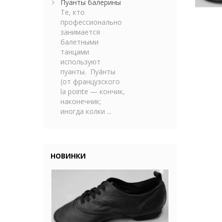
Пуанты балерины
Те, кто
профессионально
занимается
балетными
танцами
используют
пуанты. Пуа́нты
(от французского
la pointe — кончик,
наконечник;
иногда колки ...
НОВИНКИ