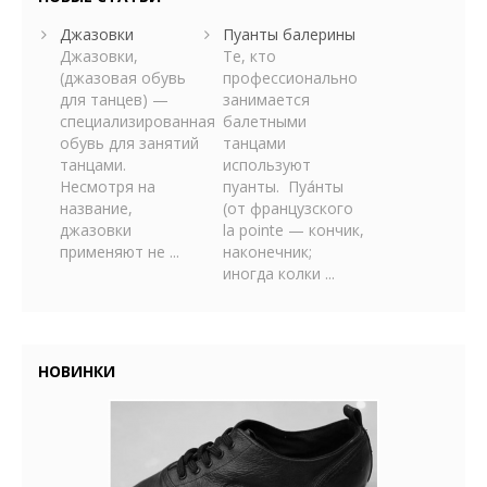
Джазовки
Пуанты балерины
Джазовки,
Те, кто
(джазовая обувь
профессионально
для танцев) —
занимается
специализированная
балетными
обувь для занятий
танцами
танцами.
используют
Несмотря на
пуанты. Пуа́нты
название,
(от французского
джазовки
la pointe — кончик,
применяют не ...
наконечник;
иногда колки ...
НОВИНКИ